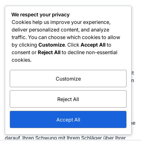
Die Bedeutung des
We respect your privacy
Nachschwungs bei der
Cookies help us improve your experience,
deliver personalized content, and analyze
Kraftgenerierung
traffic. You can choose which cookies to allow
by clicking
Customize
. Click
Accept All
to
Ein starker Nachschwung ist entscheidend für die
consent or
Reject All
to decline non-essential
Kraftgenerierung in einer beidhändigen Rückhand. Er
cookies.
hilft nicht nur, das Momentum des Schlages
aufrechtzuerhalten, sondern sorgt auch für Genauigkeit
Customize
und Kontrolle. Ein vollständiger Nachschwung lässt den
Schläger hoch enden, was die Flugbahn und den Spin
des Balls verbessern kann.
Reject All
Das Üben Ihres Nachschwungs kann Ihnen helfen,
häufige Fehler zu vermeiden, wie das vorzeitige
Accept All
Stoppen des Schwungs oder das Versäumnis, Ihre Arme
vollständig auszustrecken. Konzentrieren Sie sich
darauf, Ihren Schwung mit Ihrem Schläger über Ihrer